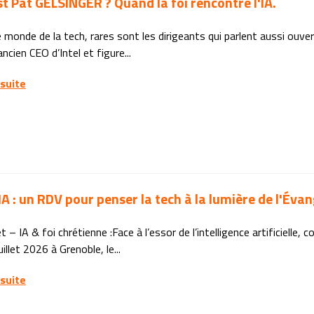
st Pat GELSINGER ? Quand la foi rencontre l'IA.
 monde de la tech, rares sont les dirigeants qui parlent aussi ouve
ancien CEO d’Intel et figure...
 suite
 IA : un RDV pour penser la tech à la lumière de l'Évan
let – IA & foi chrétienne :Face à l’essor de l’intelligence artificiell
uillet 2026 à Grenoble, le...
 suite