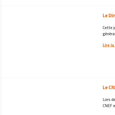
Le Di
Cette j
générati
Lire la
Le CN
Lors de
CNEF es