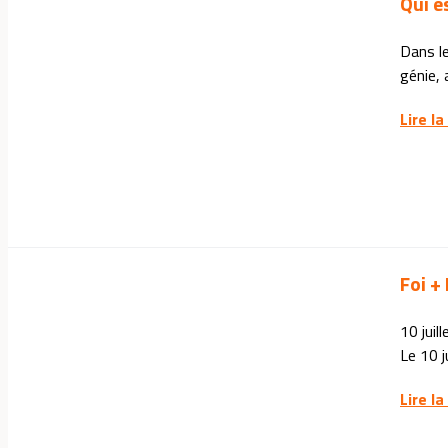
Qui e
Dans le
génie, 
Lire la
Foi +
10 juil
Le 10 j
Lire la