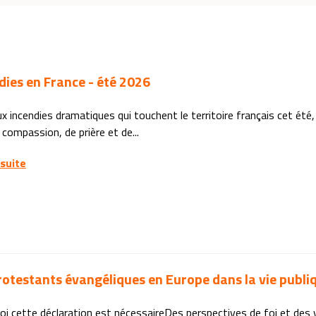
dies en France - été 2026
x incendies dramatiques qui touchent le territoire français cet ét
 compassion, de prière et de...
 suite
rotestants évangéliques en Europe dans la vie publi
i cette déclaration est nécessaireDes perspectives de foi et des 