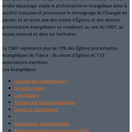
rendre davantage visible le protestantisme évangélique dans la
société française et promouvoir le témoignage de l’Évangile en
paroles et en actes que des unions d’Églises et des œuvres
protestantes évangéliques se mobilisent au sein du CNEF, au
niveau national et dans les territoires.
Le CNEF représente plus de 70% des Églises protestantes
évangéliques de France : 36 unions d'Églises et 173
associations membres.
Les évangéliques
Qui sont les évangéliques ?
Ce qu'ils croient
Leur histoire
Trouver une Église évangélique
Cartes et statistiques
-
Statistiques internationales
Alliance évangélique européenne (EEA)