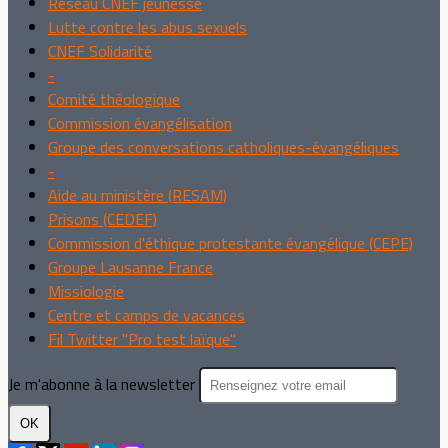
Réseau CNEF jeunesse
Lutte contre les abus sexuels
CNEF Solidarité
-
Comité théologique
Commission évangélisation
Groupe des conversations catholiques-évangéliques
-
Aide au ministère (RESAM)
Prisons (CEDEF)
Commission d'éthique protestante évangélique (CEPE)
Groupe Lausanne France
Missiologie
Centre et camps de vacances
Fil Twitter "Pro test laïque"
Je m'abonne à la newsletter
OK