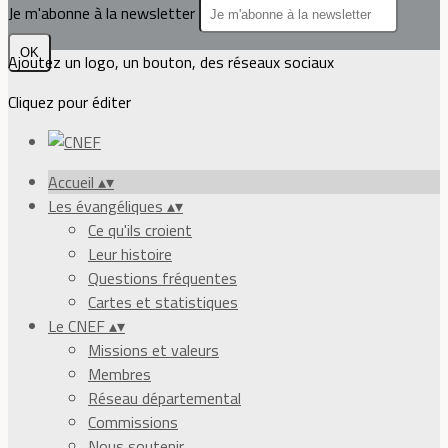
Je m'abonne à la newsletter
OK
Ajoutez un logo, un bouton, des réseaux sociaux
Cliquez pour éditer
Accueil
▴
▾
Les évangéliques
▴
▾
Ce qu'ils croient
Leur histoire
Questions fréquentes
Cartes et statistiques
Le CNEF
▴
▾
Missions et valeurs
Membres
Réseau départemental
Commissions
Nous soutenir