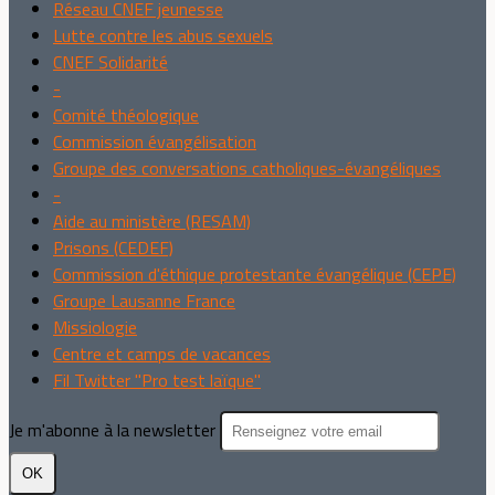
Réseau CNEF jeunesse
Lutte contre les abus sexuels
CNEF Solidarité
-
Comité théologique
Commission évangélisation
Groupe des conversations catholiques-évangéliques
-
Aide au ministère (RESAM)
Prisons (CEDEF)
Commission d'éthique protestante évangélique (CEPE)
Groupe Lausanne France
Missiologie
Centre et camps de vacances
Fil Twitter "Pro test laïque"
Je m'abonne à la newsletter
OK