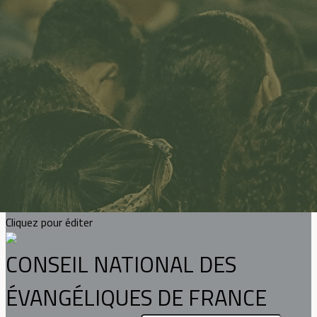
Exporter les lignes sélectionnées
Exporter toutes les colonnes
Exporter uniquement les colonnes affichées
Menu
?>
Images de la page d'accueil
Cliquez pour éditer
Texte, bouton et/ou inscription à la newsletter
Cliquez pour éditer
CONSEIL NATIONAL DES
ÉVANGÉLIQUES DE FRANCE