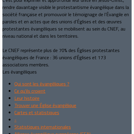
C’est pour exprimer et approfondir leur unité en Jésus-Christ,
rendre davantage visible le protestantisme évangélique dans la
société française et promouvoir le témoignage de l’Évangile en
paroles et en actes que des unions d’Églises et des œuvres
protestantes évangéliques se mobilisent au sein du CNEF, au
niveau national et dans les territoires.
Le CNEF représente plus de 70% des Églises protestantes
évangéliques de France : 36 unions d'Églises et 173
associations membres.
Les évangéliques
Qui sont les évangéliques ?
Ce qu'ils croient
Leur histoire
Trouver une Église évangélique
Cartes et statistiques
-
Statistiques internationales