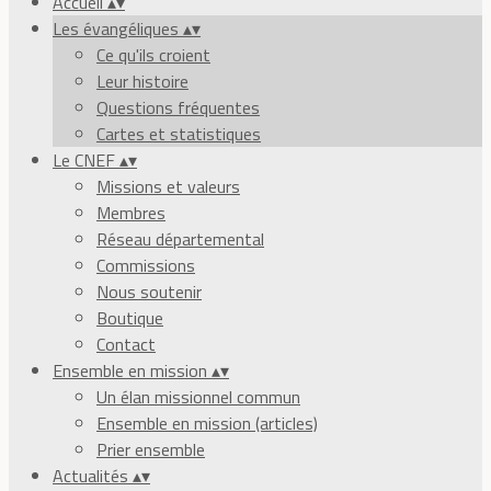
Accueil
▴
▾
Les évangéliques
▴
▾
Ce qu'ils croient
Leur histoire
Questions fréquentes
Cartes et statistiques
Le CNEF
▴
▾
Missions et valeurs
Membres
Réseau départemental
Commissions
Nous soutenir
Boutique
Contact
Ensemble en mission
▴
▾
Un élan missionnel commun
Ensemble en mission (articles)
Prier ensemble
Actualités
▴
▾