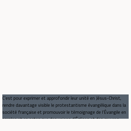
C’est pour exprimer et approfondir leur unité en Jésus-Christ,
rendre davantage visible le protestantisme évangélique dans la
société française et promouvoir le témoignage de l’Évangile en
paroles et en actes que des unions d’Églises et des œuvres
protestantes évangéliques se mobilisent au sein du CNEF, au