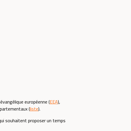
e évangélique européenne (
EEA
),
départementaux (
liste
).
 qui souhaitent proposer un temps