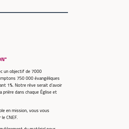
ON"
ec un objectif de 7000
comptons 750 000 évangéliques
ant 1%. Notre rêve serait d’avoir
 prière dans chaque Église et
mble en mission, vous vous
r le CNEF.
gulièrement du matériel pour