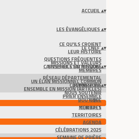
ACCUEIL
▴
▾
LES ÉVANGÉLIQUES
▴
▾
CE QU'ILS CROIENT
LE CNEF
▴
▾
LEUR HISTOIRE
QUESTIONS FRÉQUENTES
MISSIONS ET VALEURS
CARTES ET STATISTIQUES
ENSEMBLE EN MISSION
▴
▾
MEMBRES
RÉSEAU DÉPARTEMENTAL
UN ÉLAN MISSIONNEL COMMUN
COMMISSIONS
ACTUALITÉS
▴
▾
ENSEMBLE EN MISSION (ARTICLES)
NOUS SOUTENIR
PRIER ENSEMBLE
BOUTIQUE
CNEF
MEMBRES
CONTACT
TERRITOIRES
AGENDA
CÉLÉBRATIONS 2025
SEMAINE DE PRIÈRE