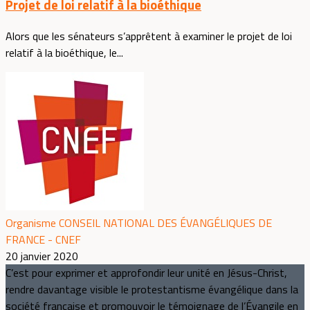
Projet de loi relatif à la bioéthique
Alors que les sénateurs s’apprêtent à examiner le projet de loi
relatif à la bioéthique, le...
Organisme CONSEIL NATIONAL DES ÉVANGÉLIQUES DE
FRANCE - CNEF
20 janvier 2020
C’est pour exprimer et approfondir leur unité en Jésus-Christ,
rendre davantage visible le protestantisme évangélique dans la
société française et promouvoir le témoignage de l’Évangile en