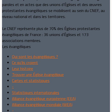
paroles et en actes que des unions d’Églises et des œuvres
protestantes évangéliques se mobilisent au sein du CNEF, au
niveau national et dans les territoires.
Le CNEF représente plus de 70% des Églises protestantes
évangéliques de France : 36 unions d'Églises et 173
associations membres.
Les évangéliques
Qui sont les évangéliques ?
Ce qu'ils croient
Leur histoire
Trouver une Église évangélique
Cartes et statistiques
-
Statistiques internationales
Alliance évangélique européenne (EEA)
Alliance évangélique mondiale (WEA)
-