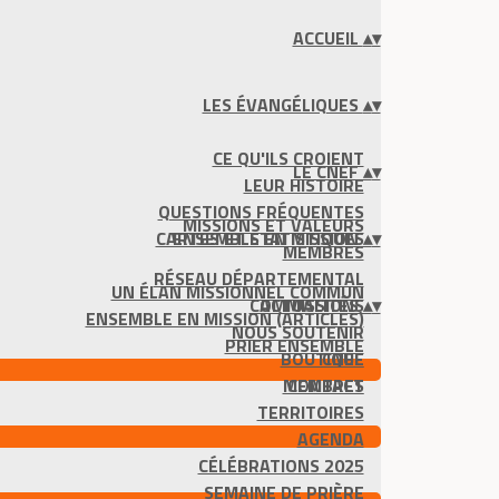
ACCUEIL
▴
▾
LES ÉVANGÉLIQUES
▴
▾
CE QU'ILS CROIENT
LE CNEF
▴
▾
LEUR HISTOIRE
QUESTIONS FRÉQUENTES
MISSIONS ET VALEURS
CARTES ET STATISTIQUES
ENSEMBLE EN MISSION
▴
▾
MEMBRES
RÉSEAU DÉPARTEMENTAL
UN ÉLAN MISSIONNEL COMMUN
COMMISSIONS
ACTUALITÉS
▴
▾
ENSEMBLE EN MISSION (ARTICLES)
NOUS SOUTENIR
PRIER ENSEMBLE
BOUTIQUE
CNEF
MEMBRES
CONTACT
TERRITOIRES
AGENDA
CÉLÉBRATIONS 2025
SEMAINE DE PRIÈRE