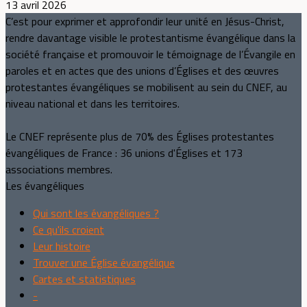
13 avril 2026
C’est pour exprimer et approfondir leur unité en Jésus-Christ,
rendre davantage visible le protestantisme évangélique dans la
société française et promouvoir le témoignage de l’Évangile en
paroles et en actes que des unions d’Églises et des œuvres
protestantes évangéliques se mobilisent au sein du CNEF, au
niveau national et dans les territoires.
Le CNEF représente plus de 70% des Églises protestantes
évangéliques de France : 36 unions d'Églises et 173
associations membres.
Les évangéliques
Qui sont les évangéliques ?
Ce qu'ils croient
Leur histoire
Trouver une Église évangélique
Cartes et statistiques
-