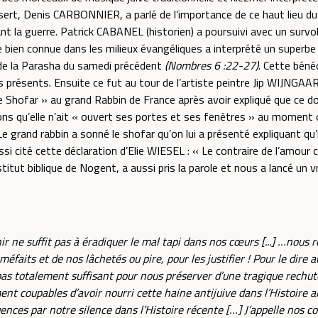
ert, Denis CARBONNIER, a parlé de l’importance de ce haut lieu du
t la guerre. Patrick CABANEL (historien) a poursuivi avec un survol 
bien connue dans les milieux évangéliques a interprété un superbe 
e de la Parasha du samedi précédent
(Nombres 6 :22-27)
. Cette béné
ifs présents. Ensuite ce fut au tour de l’artiste peintre Jip WIJNGAA
 Le Shofar » au grand Rabbin de France après avoir expliqué que ce d
 qu’elle n’ait « ouvert ses portes et ses fenêtres » au moment où 
 grand rabbin a sonné le shofar qu’on lui a présenté expliquant qu’il
i cité cette déclaration d’Elie WIESEL : « Le contraire de l’amour ce 
tut biblique de Nogent, a aussi pris la parole et nous a lancé un vr
r ne suffit pas à éradiquer le mal tapi dans nos cœurs [...] …nous ré
aits et de nos lâchetés ou pire, pour les justifier ! Pour le dire a
s totalement suffisant pour nous préserver d’une tragique rechute
ent coupables d’avoir nourri cette haine antijuive dans l’Histoi
ences par notre silence dans l’Histoire récente […] J’appelle nos