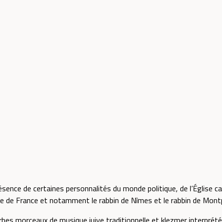
ésence de certaines personnalités du monde politique, de l’Église c
 de France et notamment le rabbin de Nîmes et le rabbin de Montpe
es morceaux de musique juive traditionnelle et klezmer interprétés