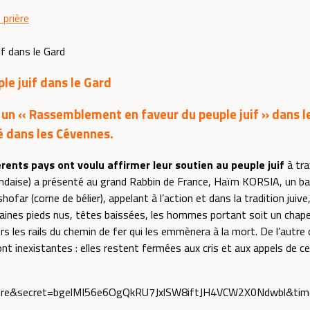
 prière
e juif dans le Gard
u un
« Rassemblement en faveur du peuple juif » dans 
é dans les Cévennes.
ents pays ont voulu affirmer leur soutien au peuple juif
à tra
aise) a présenté au grand Rabbin de France, Haïm KORSIA, un bas
ofar (corne de bélier), appelant à l’action et dans la tradition jui
aines pieds nus, têtes baissées, les hommes portant soit un chapea
ers les rails du chemin de fer qui les emmènera à la mort. De l’autre 
t inexistantes : elles restent fermées aux cris et aux appels de ce