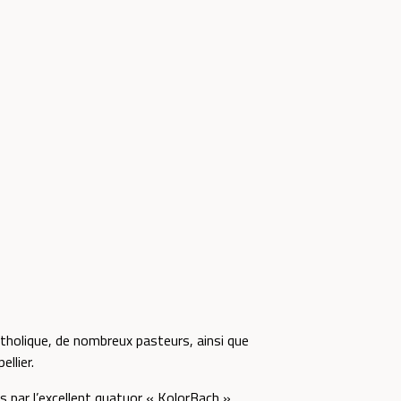
atholique, de nombreux pasteurs, ainsi que
llier.
 par l’excellent quatuor « KolorBach ».