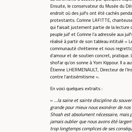
Ensuite, le conservateur du Musée du Dés
endroit où des juifs ont été cachés pendan
protestants. Corinne LAFITTE, chanteuse 
qui faisait justement partie de la lectur
peuple juif et Corinne l’a adressée aux ju
réalisé à partir de son tableau intitulé «
communauté chrétienne et nous regrettons
d’amour et de soutien concret, pratique. Le
shofar qu’on sonne à Yom Kippour. Il a auss
Étienne LHERMENAULT, Directeur de l’Insti
contre l’antisémitisme ».
En voici quelques extraits :
«
…la saine et sainte discipline du souveni
grande pour mieux nous exonérer de nos méf
Shoah est absolument nécessaire, mais pa
jamais oublier que nous avons été largem
trop longtemps complices de ses conséqu