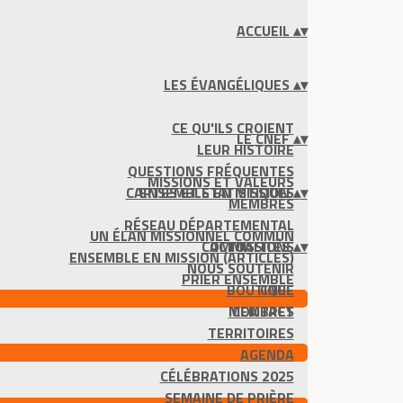
ACCUEIL
▴
▾
LES ÉVANGÉLIQUES
▴
▾
CE QU'ILS CROIENT
LE CNEF
▴
▾
LEUR HISTOIRE
QUESTIONS FRÉQUENTES
MISSIONS ET VALEURS
CARTES ET STATISTIQUES
ENSEMBLE EN MISSION
▴
▾
MEMBRES
RÉSEAU DÉPARTEMENTAL
UN ÉLAN MISSIONNEL COMMUN
COMMISSIONS
ACTUALITÉS
▴
▾
ENSEMBLE EN MISSION (ARTICLES)
NOUS SOUTENIR
PRIER ENSEMBLE
BOUTIQUE
CNEF
MEMBRES
CONTACT
TERRITOIRES
AGENDA
CÉLÉBRATIONS 2025
SEMAINE DE PRIÈRE