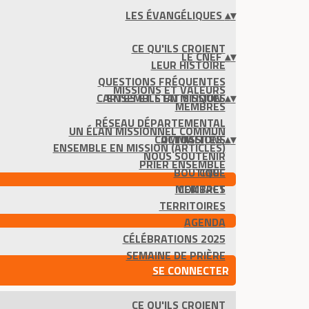
LES ÉVANGÉLIQUES
▴
▾
CE QU'ILS CROIENT
LE CNEF
▴
▾
LEUR HISTOIRE
QUESTIONS FRÉQUENTES
MISSIONS ET VALEURS
CARTES ET STATISTIQUES
ENSEMBLE EN MISSION
▴
▾
MEMBRES
RÉSEAU DÉPARTEMENTAL
UN ÉLAN MISSIONNEL COMMUN
COMMISSIONS
ACTUALITÉS
▴
▾
ENSEMBLE EN MISSION (ARTICLES)
NOUS SOUTENIR
PRIER ENSEMBLE
BOUTIQUE
CNEF
MEMBRES
CONTACT
TERRITOIRES
AGENDA
CÉLÉBRATIONS 2025
SEMAINE DE PRIÈRE
SE CONNECTER
CE QU'ILS CROIENT