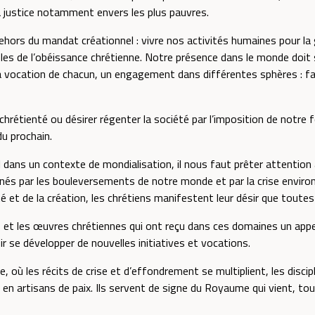
a justice notamment envers les plus pauvres.
ehors du mandat créationnel : vivre nos activités humaines pour la g
les de l’obéissance chrétienne. Notre présence dans le monde doit 
a vocation de chacun, un engagement dans différentes sphères : fami
chrétienté ou désirer régenter la société par l’imposition de notre
du prochain.
 dans un contexte de mondialisation, il nous faut prêter attention a
s par les bouleversements de notre monde et par la crise environ
é et de la création, les chrétiens manifestent leur désir que toutes
 et les œuvres chrétiennes qui ont reçu dans ces domaines un appel
 se développer de nouvelles initiatives et vocations.
e, où les récits de crise et d’effondrement se multiplient, les disc
gir en artisans de paix. Ils servent de signe du Royaume qui vient, 