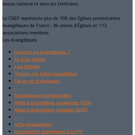
niveau national et dans les territoires.
Le CNEF représente plus de 70% des Églises protestantes
évangéliques de France : 36 unions d'Églises et 173
associations membres.
Les évangéliques
Qui sont les évangéliques ?
Ce qu'ils croient
Leur histoire
Trouver une Église évangélique
Cartes et statistiques
-
Statistiques internationales
Alliance évangélique européenne (EEA)
Alliance évangélique mondiale (WEA)
-
Juifs messianiques
Coordination évangélique à la FPF