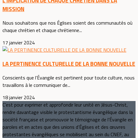
L’IMPLICATION DE CHAQUE CHRÉTIEN DANS LA
MISSION
Nous souhaitons que nos Églises soient des communautés où
chaque chrétien et chaque chrétienne...
17 janvier 2024
LA PERTINENCE CULTURELLE DE LA BONNE NOUVELLE
Conscients que l’Évangile est pertinent pour toute culture, nous
travaillons à le communiquer de...
18 janvier 2024
C’est pour exprimer et approfondir leur unité en Jésus-Christ,
rendre davantage visible le protestantisme évangélique dans la
société française et promouvoir le témoignage de l’Évangile en
paroles et en actes que des unions d’Églises et des œuvres
protestantes évangéliques se mobilisent au sein du CNEF, au