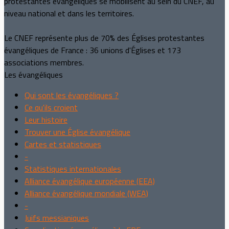
protestantes évangéliques se mobilisent au sein du CNEF, au
niveau national et dans les territoires.
Le CNEF représente plus de 70% des Églises protestantes
évangéliques de France : 36 unions d'Églises et 173
associations membres.
Les évangéliques
Qui sont les évangéliques ?
Ce qu'ils croient
Leur histoire
Trouver une Église évangélique
Cartes et statistiques
-
Statistiques internationales
Alliance évangélique européenne (EEA)
Alliance évangélique mondiale (WEA)
-
Juifs messianiques