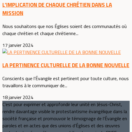
L’IMPLICATION DE CHAQUE CHRÉTIEN DANS LA
MISSION
Nous souhaitons que nos Églises soient des communautés où
chaque chrétien et chaque chrétienne...
17 janvier 2024
LA PERTINENCE CULTURELLE DE LA BONNE NOUVELLE
Conscients que l’Évangile est pertinent pour toute culture, nous
travaillons à le communiquer de...
18 janvier 2024
C’est pour exprimer et approfondir leur unité en Jésus-Christ,
rendre davantage visible le protestantisme évangélique dans la
société française et promouvoir le témoignage de l’Évangile en
paroles et en actes que des unions d’Églises et des œuvres