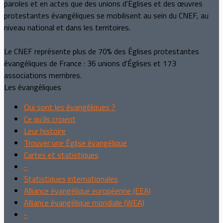
paroles et en actes que des unions d’Églises et des œuvres
protestantes évangéliques se mobilisent au sein du CNEF, au
niveau national et dans les territoires.
Le CNEF représente plus de 70% des Églises protestantes
évangéliques de France : 36 unions d'Églises et 173
associations membres.
Les évangéliques
Qui sont les évangéliques ?
Ce qu'ils croient
Leur histoire
Trouver une Église évangélique
Cartes et statistiques
-
Statistiques internationales
Alliance évangélique européenne (EEA)
Alliance évangélique mondiale (WEA)
-