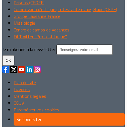
Prisons (CEDEF)
Commission d'éthique protestante évangélique (CEPE)
Groupe Lausanne France
Missiologie
Centre et camps de vacances
Fil Twitter "Pro test laïque"
Je m'abonne à la newsletter
OK
Plan du site
Licences
Mentions légales
CGUV
Paramétrer vos cookies
Se connecter