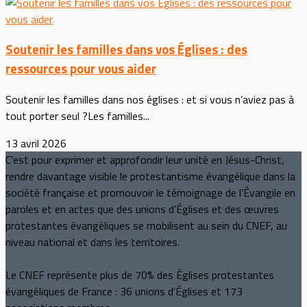
Soutenir les familles dans vos Églises : des
ressources pour vous aider
Soutenir les familles dans nos églises : et si vous n’aviez pas à
tout porter seul ?Les familles...
13 avril 2026
C’est pour exprimer et approfondir leur unité en Jésus-Christ,
rendre davantage visible le protestantisme évangélique dans la
société française et promouvoir le témoignage de l’Évangile en
paroles et en actes que des unions d’Églises et des œuvres
protestantes évangéliques se mobilisent au sein du CNEF, au
niveau national et dans les territoires.
Le CNEF représente plus de 70% des Églises protestantes
évangéliques de France : 36 unions d'Églises et 173