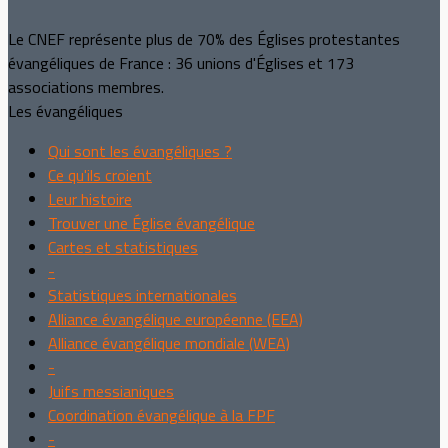
Le CNEF représente plus de 70% des Églises protestantes
évangéliques de France : 36 unions d'Églises et 173
associations membres.
Les évangéliques
Qui sont les évangéliques ?
Ce qu'ils croient
Leur histoire
Trouver une Église évangélique
Cartes et statistiques
-
Statistiques internationales
Alliance évangélique européenne (EEA)
Alliance évangélique mondiale (WEA)
-
Juifs messianiques
Coordination évangélique à la FPF
-