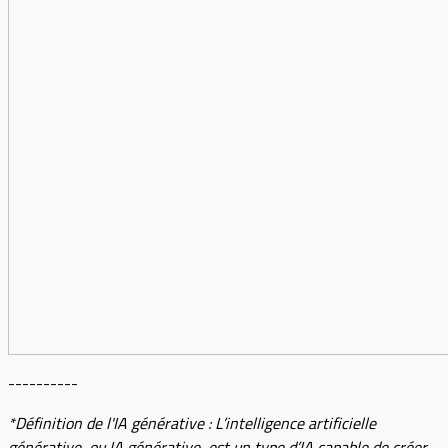
----------
*Définition de l'IA générative : L’intelligence artificielle
générative, ou IA générative, est un type d’IA capable de créer