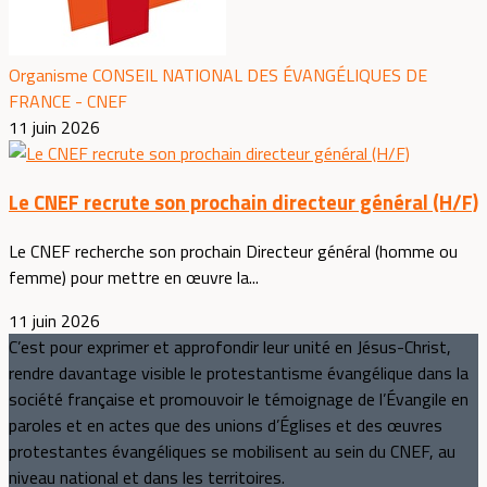
Organisme CONSEIL NATIONAL DES ÉVANGÉLIQUES DE
FRANCE - CNEF
11 juin 2026
Le CNEF recrute son prochain directeur général (H/F)
Le CNEF recherche son prochain Directeur général (homme ou
femme) pour mettre en œuvre la...
11 juin 2026
C’est pour exprimer et approfondir leur unité en Jésus-Christ,
rendre davantage visible le protestantisme évangélique dans la
société française et promouvoir le témoignage de l’Évangile en
paroles et en actes que des unions d’Églises et des œuvres
protestantes évangéliques se mobilisent au sein du CNEF, au
niveau national et dans les territoires.