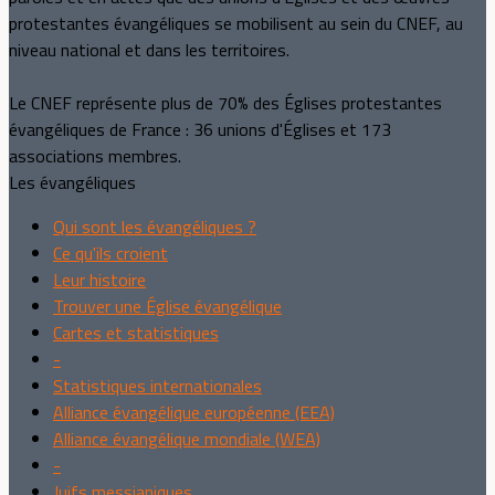
protestantes évangéliques se mobilisent au sein du CNEF, au
niveau national et dans les territoires.
Le CNEF représente plus de 70% des Églises protestantes
évangéliques de France : 36 unions d'Églises et 173
associations membres.
Les évangéliques
Qui sont les évangéliques ?
Ce qu'ils croient
Leur histoire
Trouver une Église évangélique
Cartes et statistiques
-
Statistiques internationales
Alliance évangélique européenne (EEA)
Alliance évangélique mondiale (WEA)
-
Juifs messianiques