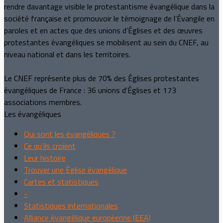
rendre davantage visible le protestantisme évangélique dans la
société française et promouvoir le témoignage de l’Évangile en
paroles et en actes que des unions d’Églises et des œuvres
protestantes évangéliques se mobilisent au sein du CNEF, au
niveau national et dans les territoires.
Le CNEF représente plus de 70% des Églises protestantes
évangéliques de France : 36 unions d'Églises et 173
associations membres.
Les évangéliques
Qui sont les évangéliques ?
Ce qu'ils croient
Leur histoire
Trouver une Église évangélique
Cartes et statistiques
-
Statistiques internationales
Alliance évangélique européenne (EEA)