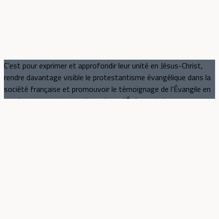
C’est pour exprimer et approfondir leur unité en Jésus-Christ,
rendre davantage visible le protestantisme évangélique dans la
société française et promouvoir le témoignage de l’Évangile en
paroles et en actes que des unions d’Églises et des œuvres
protestantes évangéliques se mobilisent au sein du CNEF, au
niveau national et dans les territoires.
Le CNEF représente plus de 70% des Églises protestantes
évangéliques de France : 36 unions d'Églises et 173
associations membres.
Les évangéliques
Qui sont les évangéliques ?
Ce qu'ils croient