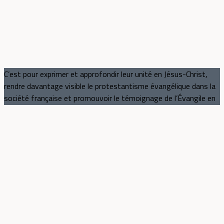
C’est pour exprimer et approfondir leur unité en Jésus-Christ,
rendre davantage visible le protestantisme évangélique dans la
société française et promouvoir le témoignage de l’Évangile en
paroles et en actes que des unions d’Églises et des œuvres
protestantes évangéliques se mobilisent au sein du CNEF, au
niveau national et dans les territoires.
Le CNEF représente plus de 70% des Églises protestantes
évangéliques de France : 36 unions d'Églises et 173
associations membres.
Les évangéliques
Qui sont les évangéliques ?