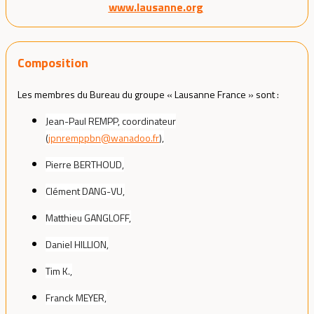
www.lausanne.org
Composition
Les membres du Bureau du groupe « Lausanne France » sont :
Jean-Paul REMPP, coordinateur
(
jpnremppbn@wanadoo.fr
),
Pierre BERTHOUD,
Clément DANG-VU,
Matthieu GANGLOFF,
Daniel HILLION,
Tim K.,
Franck MEYER,