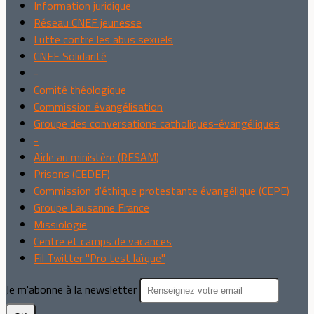
Information juridique
Réseau CNEF jeunesse
Lutte contre les abus sexuels
CNEF Solidarité
-
Comité théologique
Commission évangélisation
Groupe des conversations catholiques-évangéliques
-
Aide au ministère (RESAM)
Prisons (CEDEF)
Commission d'éthique protestante évangélique (CEPE)
Groupe Lausanne France
Missiologie
Centre et camps de vacances
Fil Twitter "Pro test laïque"
Je m'abonne à la newsletter