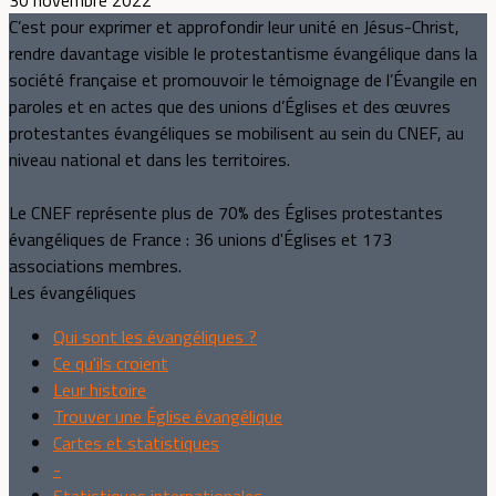
C’est pour exprimer et approfondir leur unité en Jésus-Christ,
rendre davantage visible le protestantisme évangélique dans la
société française et promouvoir le témoignage de l’Évangile en
paroles et en actes que des unions d’Églises et des œuvres
protestantes évangéliques se mobilisent au sein du CNEF, au
niveau national et dans les territoires.
Le CNEF représente plus de 70% des Églises protestantes
évangéliques de France : 36 unions d'Églises et 173
associations membres.
Les évangéliques
Qui sont les évangéliques ?
Ce qu'ils croient
Leur histoire
Trouver une Église évangélique
Cartes et statistiques
-
Statistiques internationales