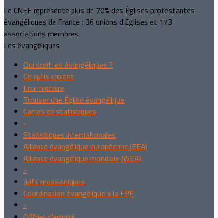
Le CNEF représente plus de 70% des Églises protestantes
évangéliques de France : 36 unions d'Églises et 173
associations membres.
Les évangéliques
Qui sont les évangéliques ?
Ce qu'ils croient
Leur histoire
Trouver une Église évangélique
Cartes et statistiques
-
Statistiques internationales
Alliance évangélique européenne (EEA)
Alliance évangélique mondiale (WEA)
-
Juifs messianiques
Coordination évangélique à la FPF
-
Offres d'emploi