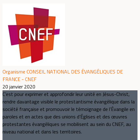
Organisme CONSEIL NATIONAL DES ÉVANGÉLIQUES DE
FRANCE - CNEF
20 janvier 2020
C’est pour exprimer et approfondir leur unité en Jésus-Christ,
rendre davantage visible le protestantisme évangélique dans la
société française et promouvoir le témoignage de l’Évangile en
paroles et en actes que des unions d’Églises et des œuvres
protestantes évangéliques se mobilisent au sein du CNEF, au
niveau national et dans les territoires.