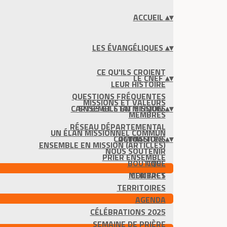
ACCUEIL
▴
▾
LES ÉVANGÉLIQUES
▴
▾
CE QU'ILS CROIENT
LE CNEF
▴
▾
LEUR HISTOIRE
QUESTIONS FRÉQUENTES
MISSIONS ET VALEURS
CARTES ET STATISTIQUES
ENSEMBLE EN MISSION
▴
▾
MEMBRES
RÉSEAU DÉPARTEMENTAL
UN ÉLAN MISSIONNEL COMMUN
COMMISSIONS
ACTUALITÉS
▴
▾
ENSEMBLE EN MISSION (ARTICLES)
NOUS SOUTENIR
PRIER ENSEMBLE
BOUTIQUE
CNEF
MEMBRES
CONTACT
TERRITOIRES
AGENDA
CÉLÉBRATIONS 2025
SEMAINE DE PRIÈRE