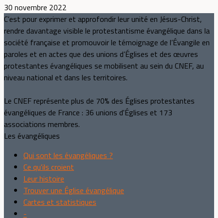
30 novembre 2022
C’est pour exprimer et approfondir leur unité en Jésus-Christ,
rendre davantage visible le protestantisme évangélique dans la
société française et promouvoir le témoignage de l’Évangile en
paroles et en actes que des unions d’Églises et des œuvres
protestantes évangéliques se mobilisent au sein du CNEF, au
niveau national et dans les territoires.
Le CNEF représente plus de 70% des Églises protestantes
évangéliques de France : 36 unions d'Églises et 173
associations membres.
Les évangéliques
Qui sont les évangéliques ?
Ce qu'ils croient
Leur histoire
Trouver une Église évangélique
Cartes et statistiques
-