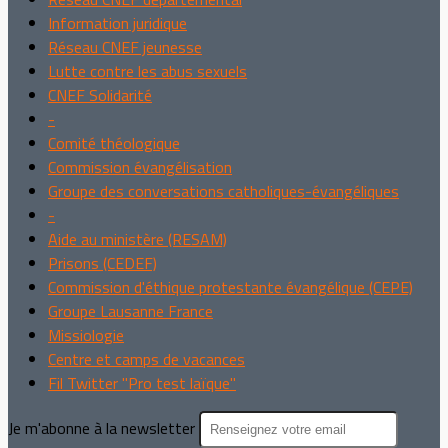
Information juridique
Réseau CNEF jeunesse
Lutte contre les abus sexuels
CNEF Solidarité
-
Comité théologique
Commission évangélisation
Groupe des conversations catholiques-évangéliques
-
Aide au ministère (RESAM)
Prisons (CEDEF)
Commission d'éthique protestante évangélique (CEPE)
Groupe Lausanne France
Missiologie
Centre et camps de vacances
Fil Twitter "Pro test laïque"
Je m'abonne à la newsletter