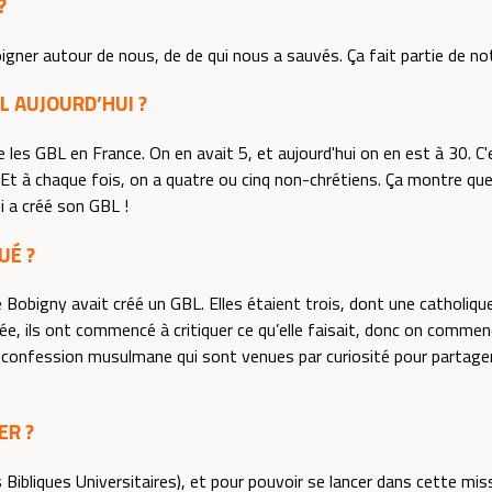
?
gner autour de nous, de de qui nous a sauvés. Ça fait partie de no
L AUJOURD’HUI ?
e les GBL en France. On en avait 5, et aujourd'hui on en est à 30. C'
 Et à chaque fois, on a quatre ou cinq non-chrétiens. Ça montre que 
ui a créé son GBL !
UÉ ?
é de Bobigny avait créé un GBL. Elles étaient trois, dont une catholi
ée, ils ont commencé à critiquer ce qu’elle faisait, donc on commenç
 confession musulmane qui sont venues par curiosité pour partager e
ER ?
Bibliques Universitaires), et pour pouvoir se lancer dans cette mi