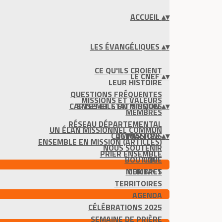
ACCUEIL
▴
▾
LES ÉVANGÉLIQUES
▴
▾
CE QU'ILS CROIENT
LE CNEF
▴
▾
LEUR HISTOIRE
QUESTIONS FRÉQUENTES
MISSIONS ET VALEURS
CARTES ET STATISTIQUES
ENSEMBLE EN MISSION
▴
▾
MEMBRES
RÉSEAU DÉPARTEMENTAL
UN ÉLAN MISSIONNEL COMMUN
COMMISSIONS
ACTUALITÉS
▴
▾
ENSEMBLE EN MISSION (ARTICLES)
NOUS SOUTENIR
PRIER ENSEMBLE
BOUTIQUE
CNEF
MEMBRES
CONTACT
TERRITOIRES
AGENDA
CÉLÉBRATIONS 2025
SEMAINE DE PRIÈRE