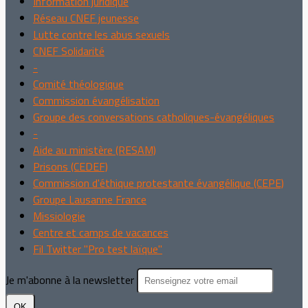
Information juridique
Réseau CNEF jeunesse
Lutte contre les abus sexuels
CNEF Solidarité
-
Comité théologique
Commission évangélisation
Groupe des conversations catholiques-évangéliques
-
Aide au ministère (RESAM)
Prisons (CEDEF)
Commission d'éthique protestante évangélique (CEPE)
Groupe Lausanne France
Missiologie
Centre et camps de vacances
Fil Twitter "Pro test laïque"
Je m'abonne à la newsletter
OK