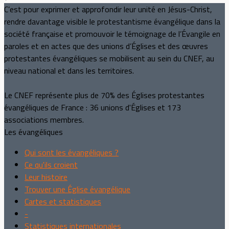
C’est pour exprimer et approfondir leur unité en Jésus-Christ,
rendre davantage visible le protestantisme évangélique dans la
société française et promouvoir le témoignage de l’Évangile en
paroles et en actes que des unions d’Églises et des œuvres
protestantes évangéliques se mobilisent au sein du CNEF, au
niveau national et dans les territoires.
Le CNEF représente plus de 70% des Églises protestantes
évangéliques de France : 36 unions d'Églises et 173
associations membres.
Les évangéliques
Qui sont les évangéliques ?
Ce qu'ils croient
Leur histoire
Trouver une Église évangélique
Cartes et statistiques
-
Statistiques internationales