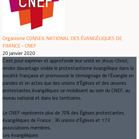
Organisme CONSEIL NATIONAL DES ÉVANGÉLIQUES DE
FRANCE - CNEF
20 janvier 2020
C’est pour exprimer et approfondir leur unité en Jésus-Christ,
rendre davantage visible le protestantisme évangélique dans la
société française et promouvoir le témoignage de l’Évangile en
paroles et en actes que des unions d’Églises et des œuvres
protestantes évangéliques se mobilisent au sein du CNEF, au
niveau national et dans les territoires.
Le CNEF représente plus de 70% des Églises protestantes
évangéliques de France : 36 unions d'Églises et 173
associations membres.
Les évangéliques