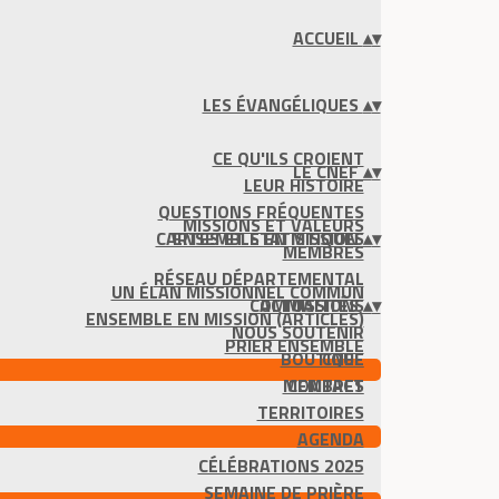
ACCUEIL
▴
▾
LES ÉVANGÉLIQUES
▴
▾
CE QU'ILS CROIENT
LE CNEF
▴
▾
LEUR HISTOIRE
QUESTIONS FRÉQUENTES
MISSIONS ET VALEURS
CARTES ET STATISTIQUES
ENSEMBLE EN MISSION
▴
▾
MEMBRES
RÉSEAU DÉPARTEMENTAL
UN ÉLAN MISSIONNEL COMMUN
COMMISSIONS
ACTUALITÉS
▴
▾
ENSEMBLE EN MISSION (ARTICLES)
NOUS SOUTENIR
PRIER ENSEMBLE
BOUTIQUE
CNEF
MEMBRES
CONTACT
TERRITOIRES
AGENDA
CÉLÉBRATIONS 2025
SEMAINE DE PRIÈRE