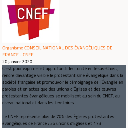
Organisme CONSEIL NATIONAL DES ÉVANGÉLIQUES DE
FRANCE - CNEF
20 janvier 2020
C’est pour exprimer et approfondir leur unité en Jésus-Christ,
rendre davantage visible le protestantisme évangélique dans la
société française et promouvoir le témoignage de l’Évangile en
paroles et en actes que des unions d’Églises et des œuvres
protestantes évangéliques se mobilisent au sein du CNEF, au
niveau national et dans les territoires.
Le CNEF représente plus de 70% des Églises protestantes
évangéliques de France : 36 unions d'Églises et 173