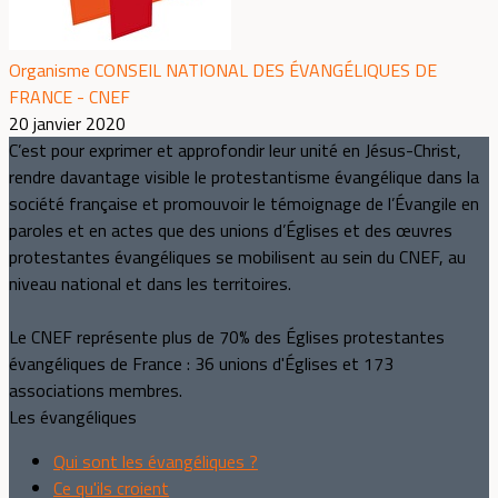
Organisme CONSEIL NATIONAL DES ÉVANGÉLIQUES DE
FRANCE - CNEF
20 janvier 2020
C’est pour exprimer et approfondir leur unité en Jésus-Christ,
rendre davantage visible le protestantisme évangélique dans la
société française et promouvoir le témoignage de l’Évangile en
paroles et en actes que des unions d’Églises et des œuvres
protestantes évangéliques se mobilisent au sein du CNEF, au
niveau national et dans les territoires.
Le CNEF représente plus de 70% des Églises protestantes
évangéliques de France : 36 unions d'Églises et 173
associations membres.
Les évangéliques
Qui sont les évangéliques ?
Ce qu'ils croient