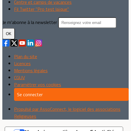
Centre et camps de vacances
Fil Twitter "Pro test laïque"
Je m'abonne à la newsletter
OK
Plan du site
Licences
Mentions légales
CGUV
Paramétrer vos cookies
Se connecter
Propulsé par AssoConnect, le logiciel des associations
Religieuses