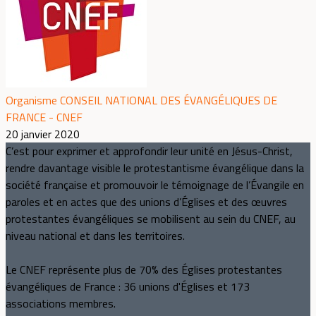
Organisme CONSEIL NATIONAL DES ÉVANGÉLIQUES DE
FRANCE - CNEF
20 janvier 2020
C’est pour exprimer et approfondir leur unité en Jésus-Christ,
rendre davantage visible le protestantisme évangélique dans la
société française et promouvoir le témoignage de l’Évangile en
paroles et en actes que des unions d’Églises et des œuvres
protestantes évangéliques se mobilisent au sein du CNEF, au
niveau national et dans les territoires.
Le CNEF représente plus de 70% des Églises protestantes
évangéliques de France : 36 unions d'Églises et 173
associations membres.