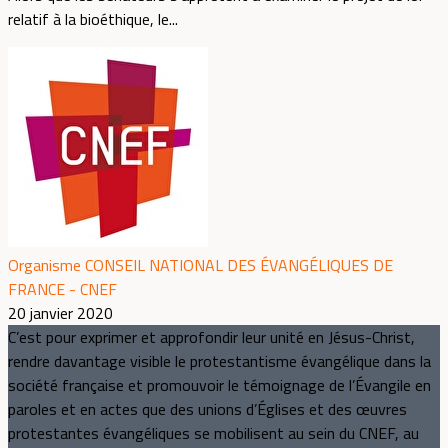
relatif à la bioéthique, le...
Organisme CONSEIL NATIONAL DES ÉVANGÉLIQUES DE
FRANCE - CNEF
20 janvier 2020
C’est pour exprimer et approfondir leur unité en Jésus-Christ,
rendre davantage visible le protestantisme évangélique dans la
société française et promouvoir le témoignage de l’Évangile en
paroles et en actes que des unions d’Églises et des œuvres
protestantes évangéliques se mobilisent au sein du CNEF, au