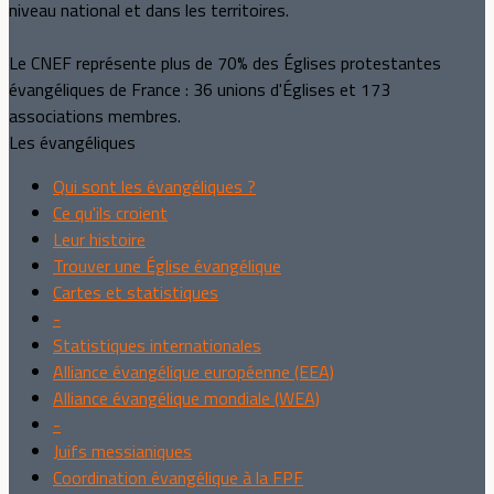
niveau national et dans les territoires.
Le CNEF représente plus de 70% des Églises protestantes
évangéliques de France : 36 unions d'Églises et 173
associations membres.
Les évangéliques
Qui sont les évangéliques ?
Ce qu'ils croient
Leur histoire
Trouver une Église évangélique
Cartes et statistiques
-
Statistiques internationales
Alliance évangélique européenne (EEA)
Alliance évangélique mondiale (WEA)
-
Juifs messianiques
Coordination évangélique à la FPF