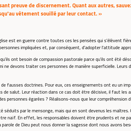
sant preuve de discernement. Quant aux autres, sauvez
squ'au vêtement souillé par leur contact. »
glise est en guerre contre toutes ces les pensées qui s'élèvent fiè
 personnes impliquées et, par conséquent, d'adopter l'attitude appro
le qu'ils ont besoin de compassion pastorale parce qu'ils ont été dé
i ne devons traiter ces personnes de manière superficielle. Leurs
par de fausses doctrines. Pour eux, ces enseignements ont eu un im
 pas de salut. Leur réaction dans ce cas doit être décisive, il faut le
 personnes égarées ? Réalisons-nous que leur compréhension de l'
été séduits par le mensonge, mais qui en sont devenus les maîtres.
 être naïf. En effet, les responsables doivent être prudents et ne p
e la parole de Dieu peut nous donner la sagesse dont nous avons bes