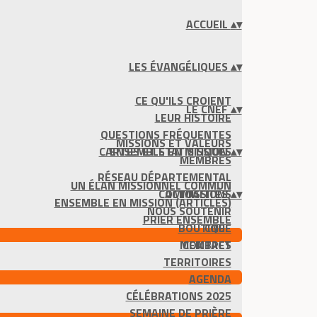
ACCUEIL
▴
▾
LES ÉVANGÉLIQUES
▴
▾
CE QU'ILS CROIENT
LE CNEF
▴
▾
LEUR HISTOIRE
QUESTIONS FRÉQUENTES
MISSIONS ET VALEURS
CARTES ET STATISTIQUES
ENSEMBLE EN MISSION
▴
▾
MEMBRES
RÉSEAU DÉPARTEMENTAL
UN ÉLAN MISSIONNEL COMMUN
COMMISSIONS
ACTUALITÉS
▴
▾
ENSEMBLE EN MISSION (ARTICLES)
NOUS SOUTENIR
PRIER ENSEMBLE
BOUTIQUE
CNEF
MEMBRES
CONTACT
TERRITOIRES
AGENDA
CÉLÉBRATIONS 2025
SEMAINE DE PRIÈRE