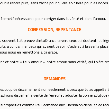
our la rendre pure, sans tache pour qu’elle soit belle pour les noces
fermeté nécessaires pour corriger dans la vérité et dans l’amour.
CONFESSION, REPENTANCE
souvent fait preuve d'intolérance envers ceux qui doutent, de légè
uits à condamner ceux qui avaient besoin d'aide et à laisser la pla
nous nous en remettons à ta grâce.
 et notre « faux amour », notre amour sans vérité, qui tolère trop
DEMANDES
eaucoup de discernement non seulement à ceux que tu as appelés à di
achions discerner la vérité de l'erreur et adopter la bonne attitude d
s prophéties comme Paul demande aux Thessaloniciens, et de reconn