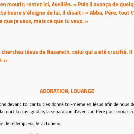
 en mourir; restez ici, éveillés. » Puis il avança de quel
tte heure s’éloigne de lui. Il disait : « Abba, Père, tout
e que je veux, mais ce que tu veux. »
s cherchez Jésus de Nazareth, celui qui a été crucifié. Il e
é. »
ADORATION, LOUANGE
ns devant toi car tu t’es donné toi-même en Jésus afin de nous déli
 la mort la plus ignoble, la séparation d’avec ton Père pour mourir à
ie, le rédempteur, le victorieux.