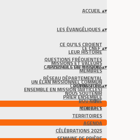
ACCUEIL
▴
▾
LES ÉVANGÉLIQUES
▴
▾
CE QU'ILS CROIENT
LE CNEF
▴
▾
LEUR HISTOIRE
QUESTIONS FRÉQUENTES
MISSIONS ET VALEURS
CARTES ET STATISTIQUES
ENSEMBLE EN MISSION
▴
▾
MEMBRES
RÉSEAU DÉPARTEMENTAL
UN ÉLAN MISSIONNEL COMMUN
COMMISSIONS
ACTUALITÉS
▴
▾
ENSEMBLE EN MISSION (ARTICLES)
NOUS SOUTENIR
PRIER ENSEMBLE
BOUTIQUE
CNEF
MEMBRES
CONTACT
TERRITOIRES
AGENDA
CÉLÉBRATIONS 2025
SEMAINE DE PRIÈRE