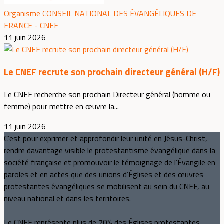
Organisme CONSEIL NATIONAL DES ÉVANGÉLIQUES DE
FRANCE - CNEF
11 juin 2026
Le CNEF recrute son prochain directeur général (H/F)
Le CNEF recherche son prochain Directeur général (homme ou
femme) pour mettre en œuvre la...
11 juin 2026
C’est pour exprimer et approfondir leur unité en Jésus-Christ,
rendre davantage visible le protestantisme évangélique dans la
société française et promouvoir le témoignage de l’Évangile en
paroles et en actes que des unions d’Églises et des œuvres
protestantes évangéliques se mobilisent au sein du CNEF, au
niveau national et dans les territoires.
Le CNEF représente plus de 70% des Églises protestantes