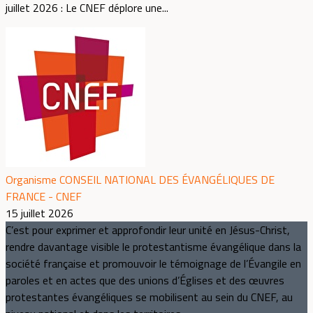
juillet 2026 : Le CNEF déplore une...
Organisme CONSEIL NATIONAL DES ÉVANGÉLIQUES DE
FRANCE - CNEF
15 juillet 2026
C’est pour exprimer et approfondir leur unité en Jésus-Christ,
rendre davantage visible le protestantisme évangélique dans la
société française et promouvoir le témoignage de l’Évangile en
paroles et en actes que des unions d’Églises et des œuvres
protestantes évangéliques se mobilisent au sein du CNEF, au