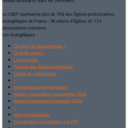
niveau national et dans les territoires.
Le CNEF représente plus de 70% des Églises protestantes
évangéliques de France : 36 unions d'Églises et 173
associations membres.
Les évangéliques
Qui sont les évangéliques ?
Ce qu'ils croient
Leur histoire
Trouver une Église évangélique
Cartes et statistiques
-
Statistiques internationales
Alliance évangélique européenne (EEA)
Alliance évangélique mondiale (WEA)
-
Juifs messianiques
Coordination évangélique à la FPF