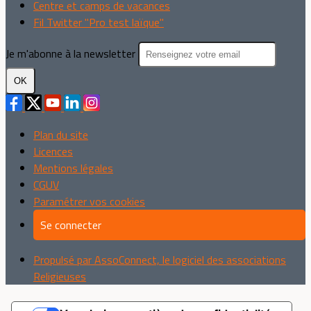
Centre et camps de vacances
Fil Twitter "Pro test laïque"
Je m'abonne à la newsletter
OK
Plan du site
Licences
Mentions légales
CGUV
Paramétrer vos cookies
Se connecter
Propulsé par AssoConnect, le logiciel des associations
Religieuses