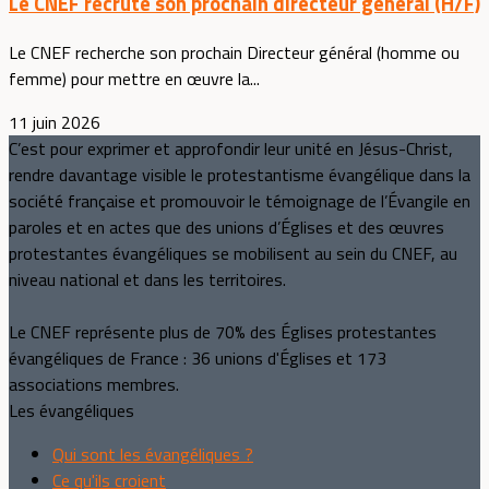
Le CNEF recrute son prochain directeur général (H/F)
Le CNEF recherche son prochain Directeur général (homme ou
femme) pour mettre en œuvre la...
11 juin 2026
C’est pour exprimer et approfondir leur unité en Jésus-Christ,
rendre davantage visible le protestantisme évangélique dans la
société française et promouvoir le témoignage de l’Évangile en
paroles et en actes que des unions d’Églises et des œuvres
protestantes évangéliques se mobilisent au sein du CNEF, au
niveau national et dans les territoires.
Le CNEF représente plus de 70% des Églises protestantes
évangéliques de France : 36 unions d'Églises et 173
associations membres.
Les évangéliques
Qui sont les évangéliques ?
Ce qu'ils croient