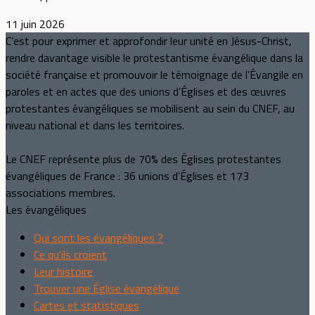
11 juin 2026
C’est pour exprimer et approfondir leur unité en Jésus-Christ,
rendre davantage visible le protestantisme évangélique dans la
société française et promouvoir le témoignage de l’Évangile en
paroles et en actes que des unions d’Églises et des œuvres
protestantes évangéliques se mobilisent au sein du CNEF, au
niveau national et dans les territoires.
Le CNEF représente plus de 70% des Églises protestantes
évangéliques de France : 36 unions d'Églises et 173
associations membres.
Les évangéliques
Qui sont les évangéliques ?
Ce qu'ils croient
Leur histoire
Trouver une Église évangélique
Cartes et statistiques