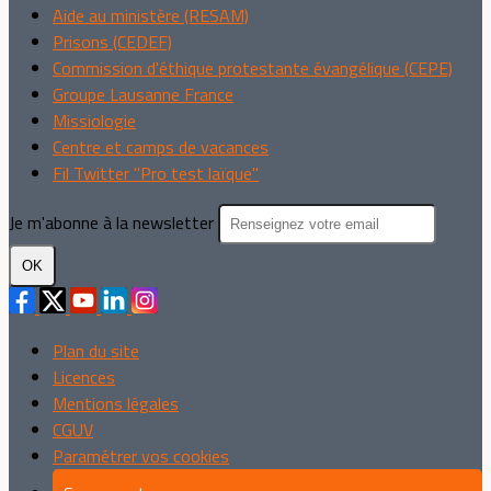
Aide au ministère (RESAM)
Prisons (CEDEF)
Commission d'éthique protestante évangélique (CEPE)
Groupe Lausanne France
Missiologie
Centre et camps de vacances
Fil Twitter "Pro test laïque"
Je m'abonne à la newsletter
OK
Plan du site
Licences
Mentions légales
CGUV
Paramétrer vos cookies