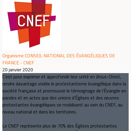
Organisme CONSEIL NATIONAL DES ÉVANGÉLIQUES DE
FRANCE - CNEF
20 janvier 2020
C’est pour exprimer et approfondir leur unité en Jésus-Christ,
rendre davantage visible le protestantisme évangélique dans la
société française et promouvoir le témoignage de l’Évangile en
paroles et en actes que des unions d’Églises et des œuvres
protestantes évangéliques se mobilisent au sein du CNEF, au
niveau national et dans les territoires.
Le CNEF représente plus de 70% des Églises protestantes