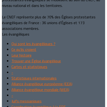
niveau national et dans les territoires.
Le CNEF représente plus de 70% des Églises protestantes
évangéliques de France : 36 unions d'Églises et 173
associations membres.
Les évangéliques
Qui sont les évangéliques ?
Ce qu'ils croient
Leur histoire
Trouver une Église évangélique
Cartes et statistiques
-
Statistiques internationales
Alliance évangélique européenne (EEA)
Alliance évangélique mondiale (WEA)
-
Juifs messianiques
Coordination évangélique à la FPF