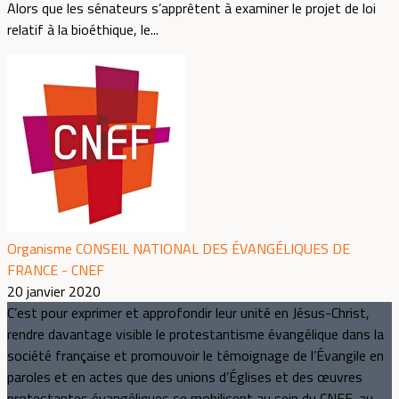
Alors que les sénateurs s’apprêtent à examiner le projet de loi
relatif à la bioéthique, le...
Organisme CONSEIL NATIONAL DES ÉVANGÉLIQUES DE
FRANCE - CNEF
20 janvier 2020
C’est pour exprimer et approfondir leur unité en Jésus-Christ,
rendre davantage visible le protestantisme évangélique dans la
société française et promouvoir le témoignage de l’Évangile en
paroles et en actes que des unions d’Églises et des œuvres
protestantes évangéliques se mobilisent au sein du CNEF, au