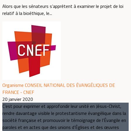
Alors que les sénateurs s’apprêtent à examiner le projet de loi
relatif à la bioéthique, le...
Organisme CONSEIL NATIONAL DES ÉVANGÉLIQUES DE
FRANCE - CNEF
20 janvier 2020
C’est pour exprimer et approfondir leur unité en Jésus-Christ,
rendre davantage visible le protestantisme évangélique dans la
société française et promouvoir le témoignage de l’Évangile en
paroles et en actes que des unions d’Églises et des œuvres