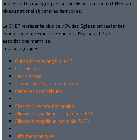
protestantes évangéliques se mobilisent au sein du CNEF, au
niveau national et dans les territoires.
Le CNEF représente plus de 70% des Églises protestantes
évangéliques de France : 36 unions d'Églises et 173
associations membres.
Les évangéliques
Qui sont les évangéliques ?
Ce qu'ils croient
Leur histoire
Trouver une Église évangélique
Cartes et statistiques
-
Statistiques internationales
Alliance évangélique européenne (EEA)
Alliance évangélique mondiale (WEA)
-
Juifs messianiques