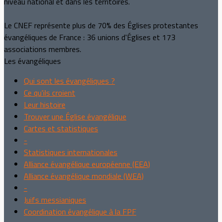
niveau national et dans les territoires.
Le CNEF représente plus de 70% des Églises protestantes
évangéliques de France : 36 unions d'Églises et 173
associations membres.
Les évangéliques
Qui sont les évangéliques ?
Ce qu'ils croient
Leur histoire
Trouver une Église évangélique
Cartes et statistiques
-
Statistiques internationales
Alliance évangélique européenne (EEA)
Alliance évangélique mondiale (WEA)
-
Juifs messianiques
Coordination évangélique à la FPF