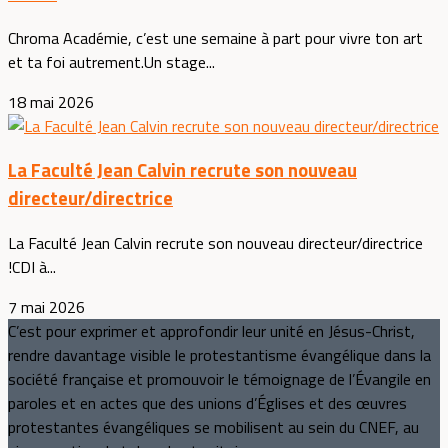
Chroma Académie, c’est une semaine à part pour vivre ton art
et ta foi autrement.Un stage...
18 mai 2026
La Faculté Jean Calvin recrute son nouveau
directeur/directrice
La Faculté Jean Calvin recrute son nouveau directeur/directrice
!CDI à...
7 mai 2026
C’est pour exprimer et approfondir leur unité en Jésus-Christ,
rendre davantage visible le protestantisme évangélique dans la
société française et promouvoir le témoignage de l’Évangile en
paroles et en actes que des unions d’Églises et des œuvres
protestantes évangéliques se mobilisent au sein du CNEF, au