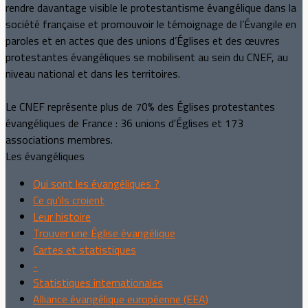
rendre davantage visible le protestantisme évangélique dans la
société française et promouvoir le témoignage de l’Évangile en
paroles et en actes que des unions d’Églises et des œuvres
protestantes évangéliques se mobilisent au sein du CNEF, au
niveau national et dans les territoires.
Le CNEF représente plus de 70% des Églises protestantes
évangéliques de France : 36 unions d'Églises et 173
associations membres.
Les évangéliques
Qui sont les évangéliques ?
Ce qu'ils croient
Leur histoire
Trouver une Église évangélique
Cartes et statistiques
-
Statistiques internationales
Alliance évangélique européenne (EEA)