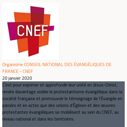
Organisme CONSEIL NATIONAL DES ÉVANGÉLIQUES DE
FRANCE - CNEF
20 janvier 2020
C’est pour exprimer et approfondir leur unité en Jésus-Christ,
rendre davantage visible le protestantisme évangélique dans la
société française et promouvoir le témoignage de l’Évangile en
paroles et en actes que des unions d’Églises et des œuvres
protestantes évangéliques se mobilisent au sein du CNEF, au
niveau national et dans les territoires.