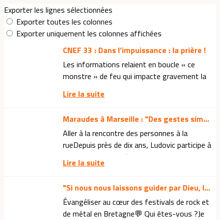
Exporter les lignes sélectionnées
Exporter toutes les colonnes
Exporter uniquement les colonnes affichées
CNEF 33 : Dans l’impuissance : la prière !
Les informations relaient en boucle « ce
monstre » de feu qui impacte gravement la
Gironde.Alors que 42 000 hectares ont brulé,
Lire la suite
soit l’équivalent de 4 fois Paris ;Alors que
240...
Maraudes à Marseille : "Des gestes simples peuvent apporter de la joie"
Aller à la rencontre des personnes à la
rueDepuis près de dix ans, Ludovic participe à
des maraudes auprès des personnes sans
Lire la suite
domicile dans les rues de Marseille. Avec
une...
"Si nous nous laissons guider par Dieu, Il nous donnera des occasions"
Évangéliser au cœur des festivals de rock et
de métal en Bretagne💬 Qui êtes-vous ?Je