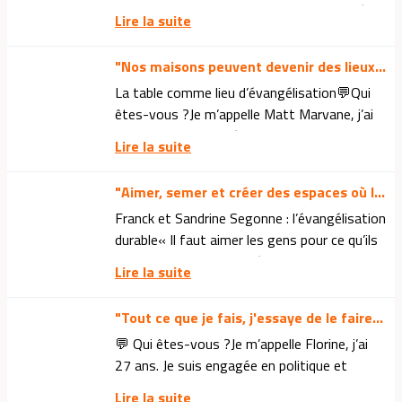
m’appelle Yves, j’ai une soixantaine d’années.
Lire la suite
J’ai grandi dans une famille catholique où...
"Nos maisons peuvent devenir des lieux d'accueil, de guérison et de salut"
La table comme lieu d’évangélisation💬Qui
êtes-vous ?Je m’appelle Matt Marvane, j’ai
43 ans. Je suis marié avec Sarah depuis
Lire la suite
bientôt 21 ans et nous avons trois enfants.
Nous...
"Aimer, semer et créer des espaces où la confiance peut naître"
Franck et Sandrine Segonne : l’évangélisation
durable« Il faut aimer les gens pour ce qu’ils
sont, et pas pour le chrétien qu’on voudrait
Lire la suite
qu’ils deviennent. »Pasteur pendant...
"Tout ce que je fais, j'essaye de le faire avec amour"
💬 Qui êtes-vous ?Je m’appelle Florine, j’ai
27 ans. Je suis engagée en politique et
adjointe au maire dans une commune de 20
Lire la suite