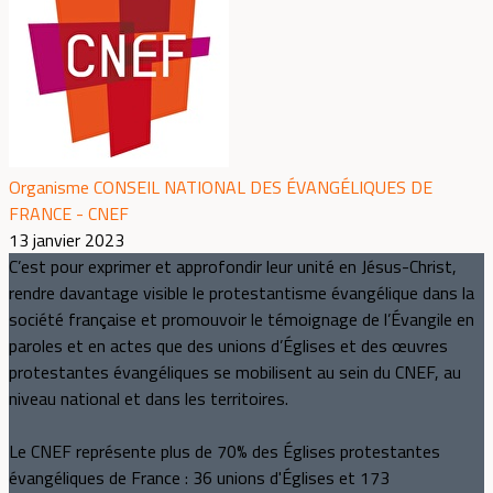
Organisme CONSEIL NATIONAL DES ÉVANGÉLIQUES DE
FRANCE - CNEF
13 janvier 2023
C’est pour exprimer et approfondir leur unité en Jésus-Christ,
rendre davantage visible le protestantisme évangélique dans la
société française et promouvoir le témoignage de l’Évangile en
paroles et en actes que des unions d’Églises et des œuvres
protestantes évangéliques se mobilisent au sein du CNEF, au
niveau national et dans les territoires.
Le CNEF représente plus de 70% des Églises protestantes
évangéliques de France : 36 unions d'Églises et 173