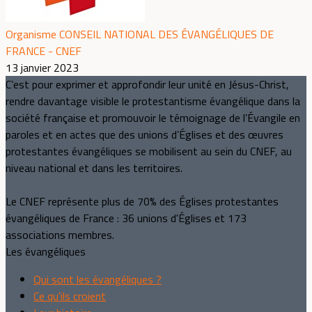
Organisme CONSEIL NATIONAL DES ÉVANGÉLIQUES DE
FRANCE - CNEF
13 janvier 2023
C’est pour exprimer et approfondir leur unité en Jésus-Christ,
rendre davantage visible le protestantisme évangélique dans la
société française et promouvoir le témoignage de l’Évangile en
paroles et en actes que des unions d’Églises et des œuvres
protestantes évangéliques se mobilisent au sein du CNEF, au
niveau national et dans les territoires.
Le CNEF représente plus de 70% des Églises protestantes
évangéliques de France : 36 unions d'Églises et 173
associations membres.
Les évangéliques
Qui sont les évangéliques ?
Ce qu'ils croient