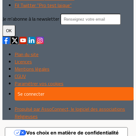
Fil Twitter "Pro test laïque"
Je m'abonne à la newsletter
OK
Plan du site
Licences
Mentions légales
CGUV
Paramétrer vos cookies
Se connecter
Propulsé par AssoConnect, le logiciel des associations
Religieuses
Vos choix en matière de confidentialité