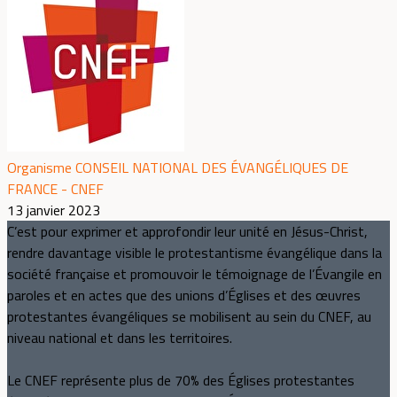
Organisme CONSEIL NATIONAL DES ÉVANGÉLIQUES DE
FRANCE - CNEF
13 janvier 2023
C’est pour exprimer et approfondir leur unité en Jésus-Christ,
rendre davantage visible le protestantisme évangélique dans la
société française et promouvoir le témoignage de l’Évangile en
paroles et en actes que des unions d’Églises et des œuvres
protestantes évangéliques se mobilisent au sein du CNEF, au
niveau national et dans les territoires.
Le CNEF représente plus de 70% des Églises protestantes