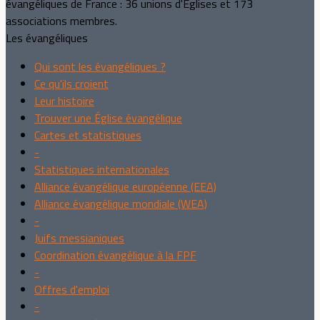
évangéliques de France : 36 unions d'Églises et 173
associations membres.
Les évangéliques
Qui sont les évangéliques ?
Ce qu'ils croient
Leur histoire
Trouver une Église évangélique
Cartes et statistiques
-
Statistiques internationales
Alliance évangélique européenne (EEA)
Alliance évangélique mondiale (WEA)
-
Juifs messianiques
Coordination évangélique à la FPF
-
Offres d'emploi
-