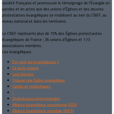
société française et promouvoir le témoignage de l’Évangile en
paroles et en actes que des unions d’Églises et des œuvres
protestantes évangéliques se mobilisent au sein du CNEF, au
niveau national et dans les territoires.
Le CNEF représente plus de 70% des Églises protestantes
évangéliques de France : 36 unions d'Églises et 173
associations membres.
Les évangéliques
Qui sont les évangéliques ?
Ce qu'ils croient
Leur histoire
Trouver une Église évangélique
Cartes et statistiques
-
Statistiques internationales
Alliance évangélique européenne (EEA)
Alliance évangélique mondiale (WEA)