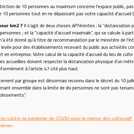
striction de 10 personnes au maximum concerne l'espace public, pas 
de 10 personnes tout en ne dépassant pas votre capacité d'accueil (V
pour 4m2 ?
Il s'agit de deux choses différentes : la "distanciation 
rsonnes ; et la "capacité d'accueil maximale", qui se calcule à parti
a été donné qu’à titre de recommandation par le ministère de l'Intér
é levée pour des établissements recevant du public aux activités com
t en entreprise. Votre calcul de la capacité d’accueil du lieu de cult
es accueillies doivent respecter la distanciation physique d’un mètre
formément à l’article 47 cité plus haut.
acement par groupe est désormais reconnu dans le décret du 10 juill
ant ensemble dans la limite de dix personnes ne sont pas tenues 
blissements."
utte-contre-la-pandemie-de-COVID-pour-la-reprise-des-cultes.pdf
thèmes :