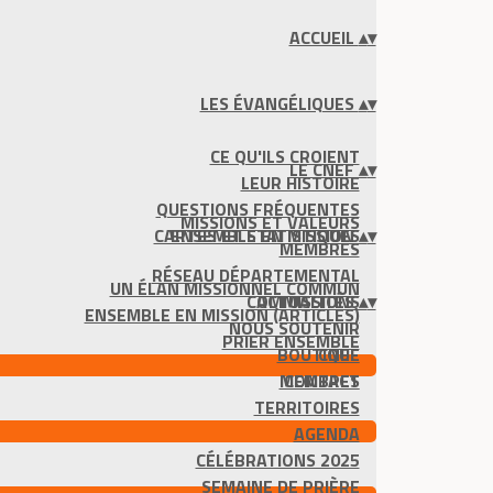
ACCUEIL
▴
▾
LES ÉVANGÉLIQUES
▴
▾
CE QU'ILS CROIENT
LE CNEF
▴
▾
LEUR HISTOIRE
QUESTIONS FRÉQUENTES
MISSIONS ET VALEURS
CARTES ET STATISTIQUES
ENSEMBLE EN MISSION
▴
▾
MEMBRES
RÉSEAU DÉPARTEMENTAL
UN ÉLAN MISSIONNEL COMMUN
COMMISSIONS
ACTUALITÉS
▴
▾
ENSEMBLE EN MISSION (ARTICLES)
NOUS SOUTENIR
PRIER ENSEMBLE
BOUTIQUE
CNEF
MEMBRES
CONTACT
TERRITOIRES
AGENDA
CÉLÉBRATIONS 2025
SEMAINE DE PRIÈRE